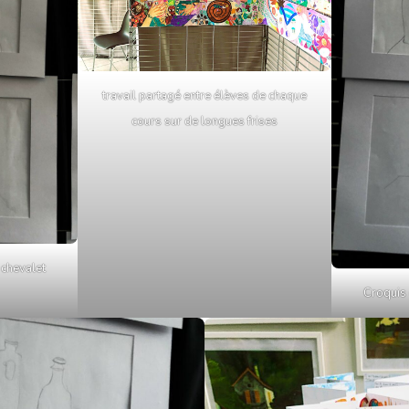
travail partagé entre élèves de chaque
cours sur de longues frises
 chevalet
Croquis 