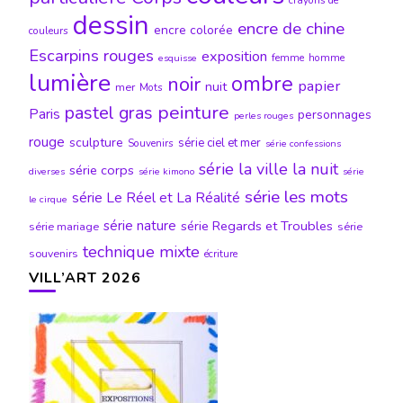
crayons de
dessin
encre de chine
encre colorée
couleurs
Escarpins rouges
exposition
femme
homme
esquisse
lumière
ombre
noir
papier
nuit
mer
Mots
peinture
pastel gras
Paris
personnages
perles rouges
rouge
sculpture
série ciel et mer
Souvenirs
série confessions
série la ville la nuit
série corps
diverses
série kimono
série
série les mots
série Le Réel et La Réalité
le cirque
série nature
série Regards et Troubles
série mariage
série
technique mixte
souvenirs
écriture
VILL’ART 2026