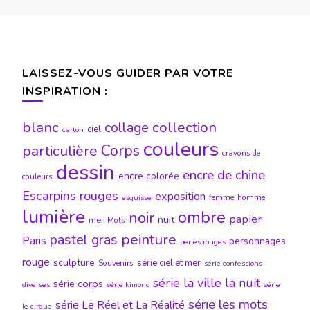
articles
LAISSEZ-VOUS GUIDER PAR VOTRE
INSPIRATION :
blanc
collection
collage
ciel
carton
couleurs
particulière
Corps
crayons de
dessin
encre de chine
encre colorée
couleurs
Escarpins rouges
exposition
femme
homme
esquisse
lumière
ombre
noir
papier
nuit
mer
Mots
peinture
pastel gras
Paris
personnages
perles rouges
rouge
sculpture
série ciel et mer
Souvenirs
série confessions
série la ville la nuit
série corps
diverses
série kimono
série
série les mots
série Le Réel et La Réalité
le cirque