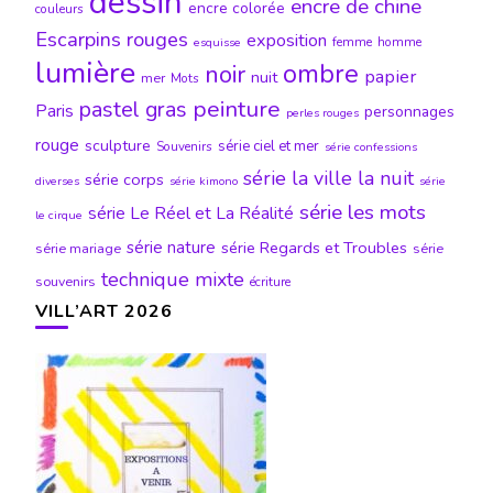
dessin
encre de chine
encre colorée
couleurs
Escarpins rouges
exposition
femme
homme
esquisse
lumière
ombre
noir
papier
nuit
mer
Mots
peinture
pastel gras
Paris
personnages
perles rouges
rouge
sculpture
série ciel et mer
Souvenirs
série confessions
série la ville la nuit
série corps
diverses
série kimono
série
série les mots
série Le Réel et La Réalité
le cirque
série nature
série Regards et Troubles
série mariage
série
technique mixte
souvenirs
écriture
VILL’ART 2026