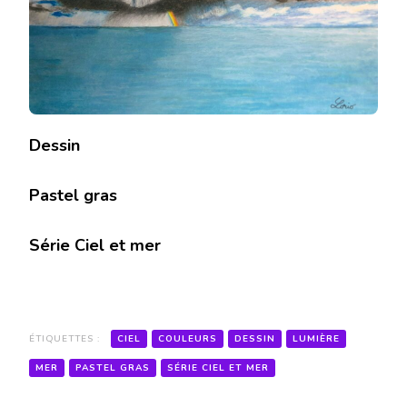
Dessin
Pastel gras
Série Ciel et mer
ÉTIQUETTES :
CIEL
COULEURS
DESSIN
LUMIÈRE
MER
PASTEL GRAS
SÉRIE CIEL ET MER