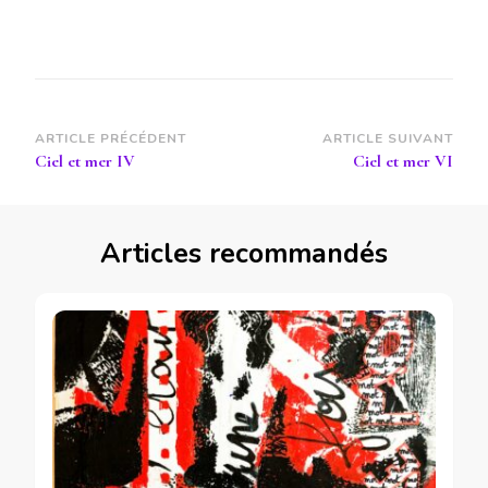
Navigation
ARTICLE PRÉCÉDENT
ARTICLE SUIVANT
Ciel et mer IV
Ciel et mer VI
d’article
Articles recommandés