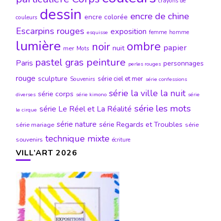
crayons de
dessin
encre de chine
encre colorée
couleurs
Escarpins rouges
exposition
femme
homme
esquisse
lumière
ombre
noir
papier
nuit
mer
Mots
peinture
pastel gras
Paris
personnages
perles rouges
rouge
sculpture
série ciel et mer
Souvenirs
série confessions
série la ville la nuit
série corps
diverses
série kimono
série
série les mots
série Le Réel et La Réalité
le cirque
série nature
série Regards et Troubles
série mariage
série
technique mixte
souvenirs
écriture
VILL’ART 2026