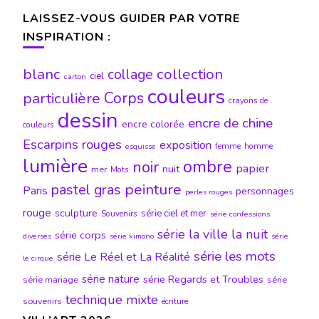
LAISSEZ-VOUS GUIDER PAR VOTRE
INSPIRATION :
blanc
collection
collage
ciel
carton
couleurs
particulière
Corps
crayons de
dessin
encre de chine
encre colorée
couleurs
Escarpins rouges
exposition
femme
homme
esquisse
lumière
ombre
noir
papier
nuit
mer
Mots
peinture
pastel gras
Paris
personnages
perles rouges
rouge
sculpture
série ciel et mer
Souvenirs
série confessions
série la ville la nuit
série corps
diverses
série kimono
série
série les mots
série Le Réel et La Réalité
le cirque
série nature
série Regards et Troubles
série mariage
série
technique mixte
souvenirs
écriture