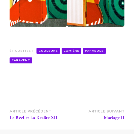
ÉTIQUETTES :
COULEURS
LUMIÈRE
PARASOLS
PARAVENT
Navigation
ARTICLE PRÉCÉDENT
ARTICLE SUIVANT
Le Réel et La Réalité XII
Mariage II
d’article