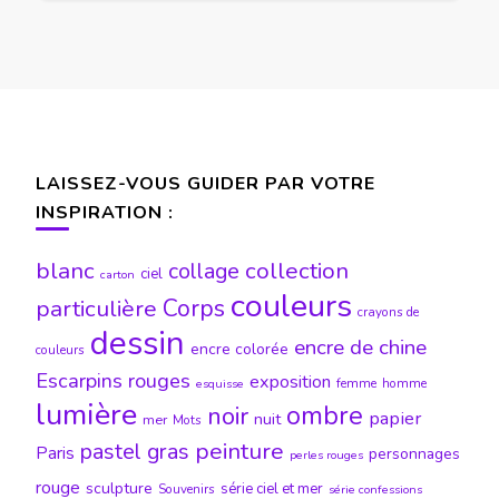
LAISSEZ-VOUS GUIDER PAR VOTRE
INSPIRATION :
blanc
collection
collage
ciel
carton
couleurs
particulière
Corps
crayons de
dessin
encre de chine
encre colorée
couleurs
Escarpins rouges
exposition
femme
homme
esquisse
lumière
ombre
noir
papier
nuit
mer
Mots
peinture
pastel gras
Paris
personnages
perles rouges
rouge
sculpture
série ciel et mer
Souvenirs
série confessions