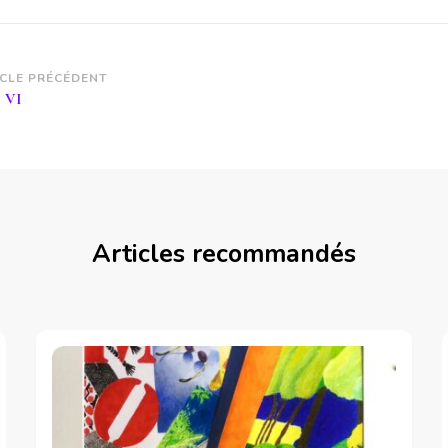
vigation
ICLE PRÉCÉDENT
 VI
article
Articles recommandés