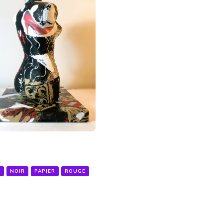
S
NOIR
PAPIER
ROUGE