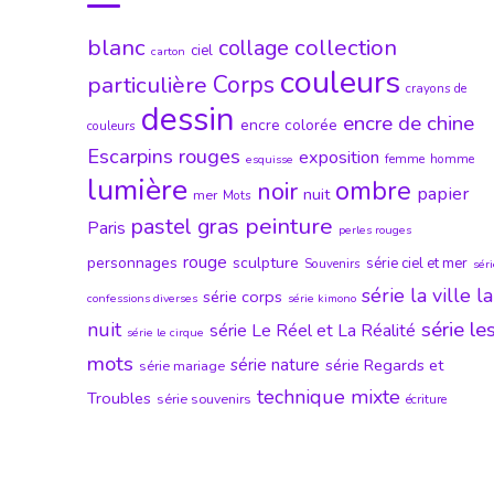
blanc
collection
collage
ciel
carton
couleurs
particulière
Corps
crayons de
dessin
encre de chine
encre colorée
couleurs
Escarpins rouges
exposition
femme
homme
esquisse
lumière
ombre
noir
papier
nuit
mer
Mots
peinture
pastel gras
Paris
perles rouges
rouge
personnages
sculpture
série ciel et mer
Souvenirs
sér
série la ville la
série corps
confessions diverses
série kimono
série le
nuit
série Le Réel et La Réalité
série le cirque
mots
série nature
série Regards et
série mariage
technique mixte
Troubles
série souvenirs
écriture