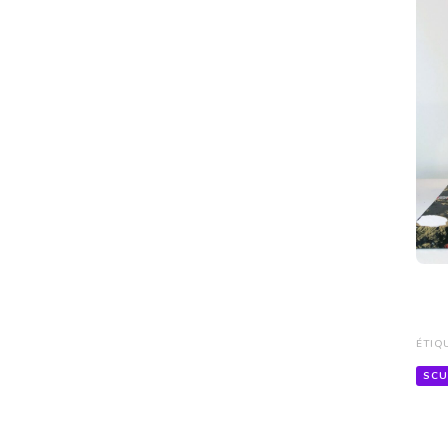
ÉTIQ
SCU