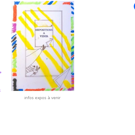
ie
s
infos expos à venir