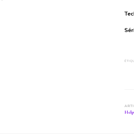
Tec
Sér
ÉTIQ
Na
ART
Help
d’