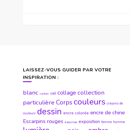
LAISSEZ-VOUS GUIDER PAR VOTRE
INSPIRATION :
blanc
collection
collage
ciel
carton
couleurs
particulière
Corps
crayons de
dessin
encre de chine
encre colorée
couleurs
Escarpins rouges
exposition
femme
homme
esquisse