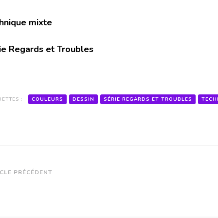
hnique mixte
ie Regards et Troubles
UETTES :
COULEURS
DESSIN
SÉRIE REGARDS ET TROUBLES
TECH
vigation
ICLE PRÉCÉDENT
article