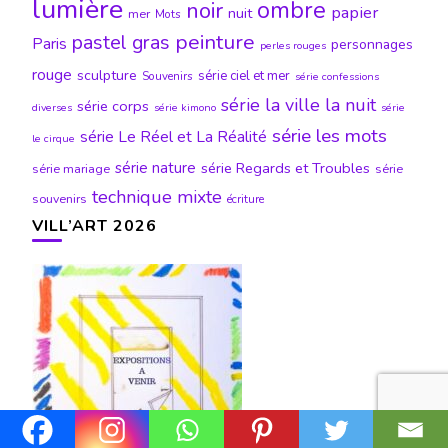
lumière
ombre
noir
papier
nuit
mer
Mots
peinture
pastel gras
Paris
personnages
perles rouges
rouge
sculpture
série ciel et mer
Souvenirs
série confessions
série la ville la nuit
série corps
diverses
série kimono
série
série les mots
série Le Réel et La Réalité
le cirque
série nature
série Regards et Troubles
série mariage
série
technique mixte
souvenirs
écriture
VILL’ART 2026