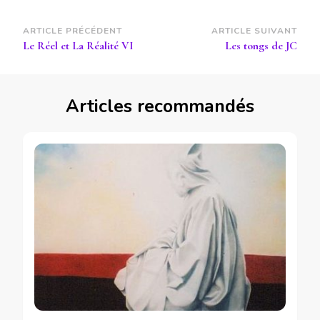
Navigation
ARTICLE PRÉCÉDENT
ARTICLE SUIVANT
Le Réel et La Réalité VI
Les tongs de JC
d’article
Articles recommandés