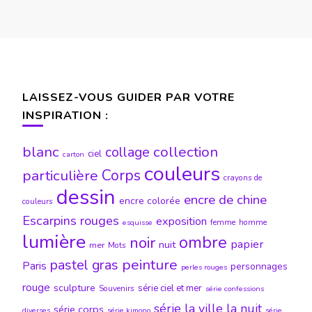
LAISSEZ-VOUS GUIDER PAR VOTRE
INSPIRATION :
blanc
collection
collage
ciel
carton
couleurs
particulière
Corps
crayons de
dessin
encre de chine
encre colorée
couleurs
Escarpins rouges
exposition
femme
homme
esquisse
lumière
ombre
noir
papier
nuit
mer
Mots
peinture
pastel gras
Paris
personnages
perles rouges
rouge
sculpture
série ciel et mer
Souvenirs
série confessions
série la ville la nuit
série corps
diverses
série kimono
série