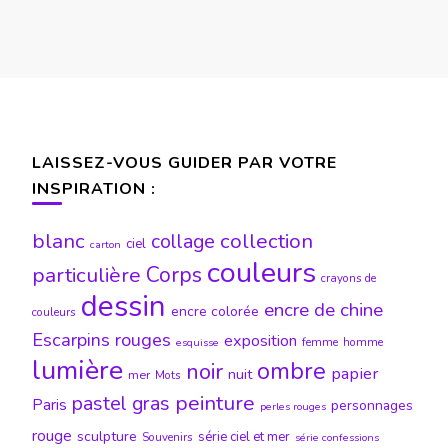
LAISSEZ-VOUS GUIDER PAR VOTRE
INSPIRATION :
blanc
collection
collage
ciel
carton
couleurs
particulière
Corps
crayons de
dessin
encre de chine
encre colorée
couleurs
Escarpins rouges
exposition
femme
homme
esquisse
lumière
ombre
noir
papier
nuit
mer
Mots
peinture
pastel gras
Paris
personnages
perles rouges
rouge
sculpture
série ciel et mer
Souvenirs
série confessions