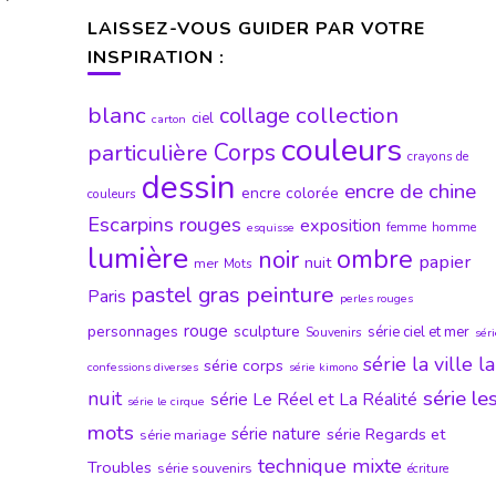
LAISSEZ-VOUS GUIDER PAR VOTRE
INSPIRATION :
blanc
collection
collage
ciel
carton
couleurs
particulière
Corps
crayons de
dessin
encre de chine
encre colorée
couleurs
Escarpins rouges
exposition
femme
homme
esquisse
lumière
ombre
noir
papier
nuit
mer
Mots
peinture
pastel gras
Paris
perles rouges
rouge
personnages
sculpture
série ciel et mer
Souvenirs
sér
série la ville la
série corps
confessions diverses
série kimono
série le
nuit
série Le Réel et La Réalité
série le cirque
mots
série nature
série Regards et
série mariage
technique mixte
Troubles
série souvenirs
écriture