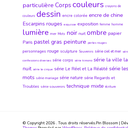
couleurs
particulière
Corps
crayons de
dessin
encre de chine
encre colorée
couleurs
Escarpins rouges
exposition
femme
homme
esquisse
lumière
ombre
noir
papier
nuit
mer
Mots
peinture
pastel gras
Paris
perles rouges
rouge
personnages
sculpture
série ciel et mer
Souvenirs
sér
série la ville la
série corps
confessions diverses
série kimono
série le
nuit
série Le Réel et La Réalité
série le cirque
mots
série nature
série Regards et
série mariage
technique mixte
Troubles
série souvenirs
écriture
© Copyright 2026
. Tous droits réservés.
Pin Blossom | Dé
Themes
.Propulsé par
WordPress
.
Politique de confidential