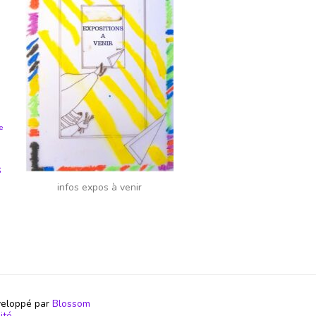
ie
s
infos expos à venir
veloppé par
Blossom
ité