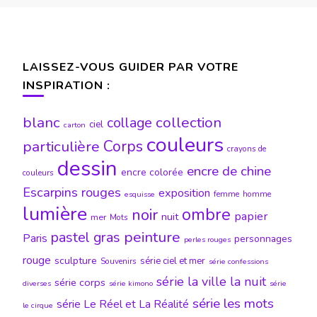
LAISSEZ-VOUS GUIDER PAR VOTRE
INSPIRATION :
blanc
collection
collage
ciel
carton
couleurs
particulière
Corps
crayons de
dessin
encre de chine
encre colorée
couleurs
Escarpins rouges
exposition
femme
homme
esquisse
lumière
ombre
noir
papier
nuit
mer
Mots
peinture
pastel gras
Paris
personnages
perles rouges
rouge
sculpture
série ciel et mer
Souvenirs
série confessions
série la ville la nuit
série corps
diverses
série kimono
série
série les mots
série Le Réel et La Réalité
le cirque