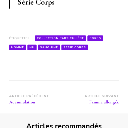
Série Corps
ÉTIQUETTES :
COLLECTION PARTICULIÈRE
CORPS
HOMME
NU
SANGUINE
SÉRIE CORPS
Navigation
ARTICLE PRÉCÉDENT
ARTICLE SUIVANT
Accumulation
Femme allongée
d’article
Articles recommandés