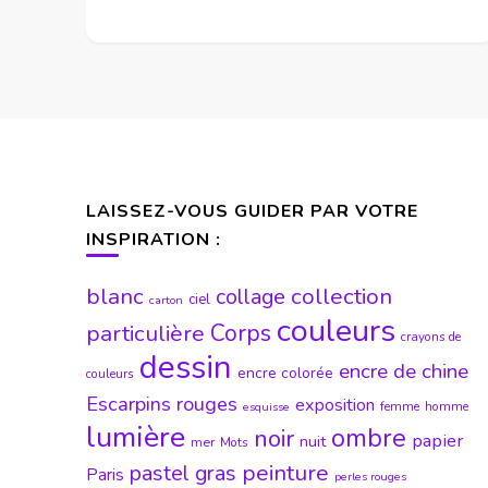
LAISSEZ-VOUS GUIDER PAR VOTRE
INSPIRATION :
blanc
collection
collage
ciel
carton
couleurs
particulière
Corps
crayons de
dessin
encre de chine
encre colorée
couleurs
Escarpins rouges
exposition
femme
homme
esquisse
lumière
ombre
noir
papier
nuit
mer
Mots
peinture
pastel gras
Paris
perles rouges