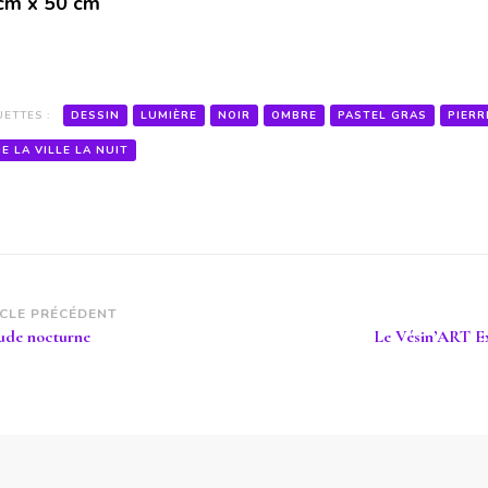
cm x 50 cm
UETTES :
DESSIN
LUMIÈRE
NOIR
OMBRE
PASTEL GRAS
PIERR
IE LA VILLE LA NUIT
vigation
ICLE PRÉCÉDENT
tude nocturne
Le Vésin’ART 
article