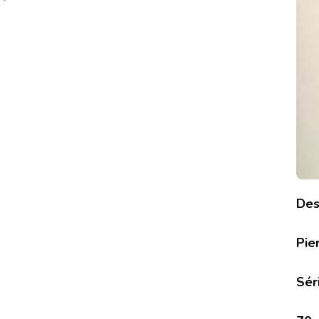
Des
Pie
Séri