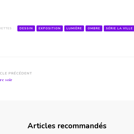
UETTES :
DESSIN
EXPOSITION
LUMIÈRE
OMBRE
SÉRIE LA VILLE
vigation
ICLE PRÉCÉDENT
re soir
article
Articles recommandés