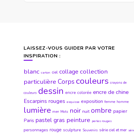
LAISSEZ-VOUS GUIDER PAR VOTRE
INSPIRATION :
blanc
collection
collage
ciel
carton
couleurs
particulière
Corps
crayons de
dessin
encre de chine
encre colorée
couleurs
Escarpins rouges
exposition
femme
homme
esquisse
lumière
ombre
noir
papier
nuit
mer
Mots
peinture
pastel gras
Paris
perles rouges
rouge
personnages
sculpture
série ciel et mer
Souvenirs
sér