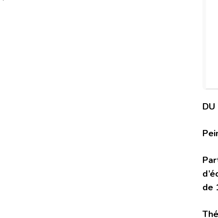
DU 
Pei
Par
d’é
de 
Thé