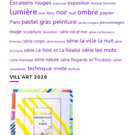
Escarpins rouges
exposition
femme
homme
esquisse
lumière
ombre
noir
papier
nuit
mer
Mots
peinture
pastel gras
Paris
personnages
perles rouges
rouge
sculpture
série ciel et mer
Souvenirs
série confessions
série la ville la nuit
série corps
diverses
série kimono
série
série les mots
série Le Réel et La Réalité
le cirque
série nature
série Regards et Troubles
série mariage
série
technique mixte
souvenirs
écriture
VILL’ART 2026