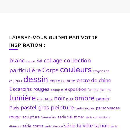
LAISSEZ-VOUS GUIDER PAR VOTRE
INSPIRATION :
blanc
collection
collage
ciel
carton
couleurs
particulière
Corps
crayons de
dessin
encre de chine
encre colorée
couleurs
Escarpins rouges
exposition
femme
homme
esquisse
lumière
ombre
noir
papier
nuit
mer
Mots
peinture
pastel gras
Paris
personnages
perles rouges
rouge
sculpture
série ciel et mer
Souvenirs
série confessions
série la ville la nuit
série corps
diverses
série kimono
série