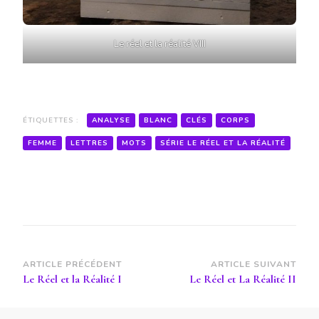
Le réel et la réalité VIII
ÉTIQUETTES :
ANALYSE
BLANC
CLÉS
CORPS
FEMME
LETTRES
MOTS
SÉRIE LE RÉEL ET LA RÉALITÉ
Navigation
ARTICLE PRÉCÉDENT
ARTICLE SUIVANT
Le Réel et la Réalité I
Le Réel et La Réalité II
d’article